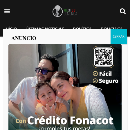
INÍCIO
ÚLTIMAS NOTICIAS
POLÍTICA
POLICIACA
ANUNCIO
Vecinos de ‘Arboleda’ en Tijuana son
aterrorizados por Ángel Paz Cervantes y
aseguran que “siempre anda armado”.
MEXICO COMUNICA
por
2025-01-23