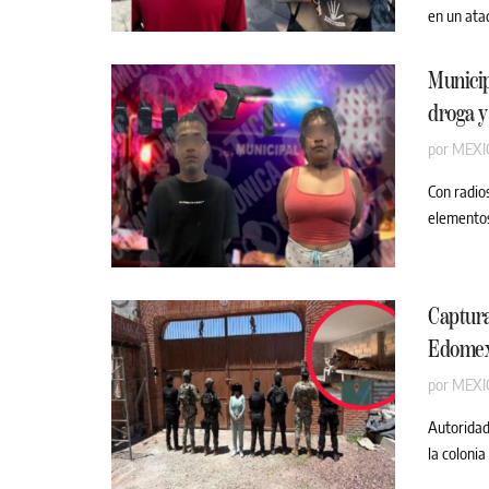
en un ata
Municip
droga y
por
MEXI
Con radio
elementos 
Captura
Edome
por
MEXI
Autoridad
la colonia