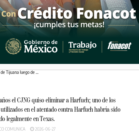
ón de Seguridad Ciudadana y Tránsito ...
idense armado es detenido por policías municipales
as de Tijuana
CO COMUNICA
2026-07-08
fue detenido la tarde del 7 de julio por elementos de la Policía
de Tijuana luego de ...
años el CJNG quiso eliminar a Harfuch; uno de los
 utilizados en el atentado contra Harfuch habría sido
do legalmente en Texas.
CO COMUNICA
2026-06-27