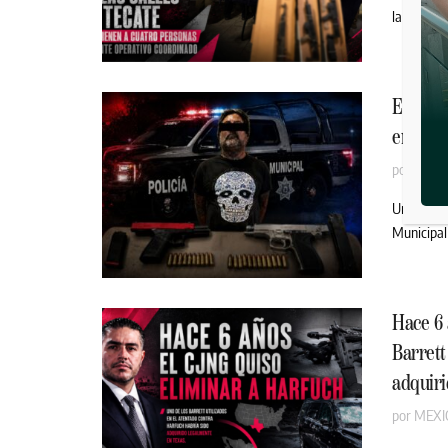
la Direcci
Estadun
en play
por
MEXI
Un hombre 
Municipal 
Hace 6 
Barrett
adquiri
por
MEXI