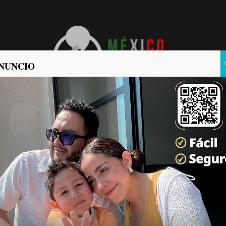
NUNCIO
POLÍTICA
POLICIACA
N ARMAS DE LAS CALLES DE TECATE Y DETIENEN
TRO PERSONAS DURANTE OPERATIVO COORDINADO
CO COMUNICA
2026-08-06
ltado de las labores de disuasión y prevención del delito, elementos de