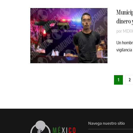
Municip
dinero 
por
MEXI
Un hombre
vigilancia
1
2
Navega nuestro sitio