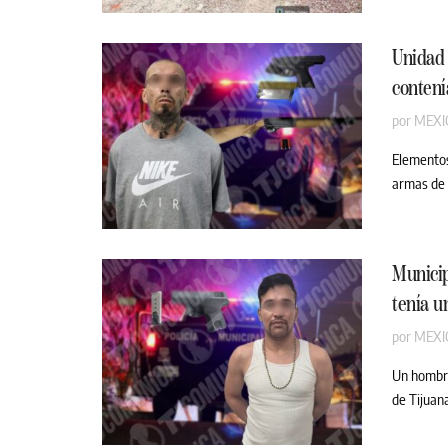
Unidad 
contení
por
MEXI
Elementos
armas de f
Municip
tenía u
por
MEXI
Un hombre
de Tijuana