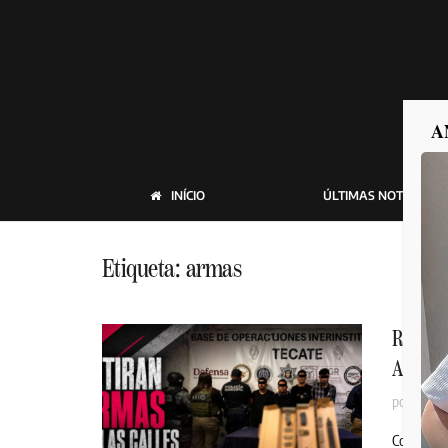
A
INÍCIO
ÚLTIMAS NOTICIAS
Etiqueta:
armas
RETIRA
A CUA
por
MEXI
Como resu