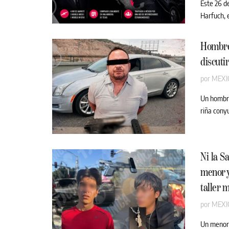
Este 26 d
Harfuch, 
Hombre 
discuti
por
MEXI
Un hombre
riña conyu
Ni la S
menor 
taller 
por
MEXI
Un menor 