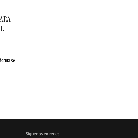
PARA
EL
fornia se
Síguenos en redes