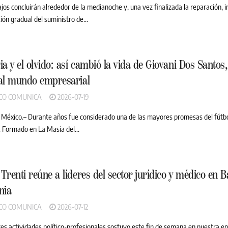
jos concluirán alrededor de la medianoche y, una vez finalizada la reparación, in
ón gradual del suministro de...
ia y el olvido: así cambió la vida de Giovani Dos Santos,
 al mundo empresarial
CO COMUNICA
2026-07-19
 México.– Durante años fue considerado una de las mayores promesas del fútb
 Formado en La Masía del...
Trenti reúne a líderes del sector jurídico y médico en B
nia
CO COMUNICA
2026-07-12
es actividades político-profesionales sostuvo este fin de semana en nuestra ent