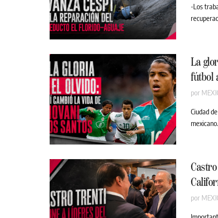
-Los traba
recuperaci
La glor
fútbol
por
MEXI
Ciudad de
mexicano.
Castro 
Califor
por
MEXI
Important