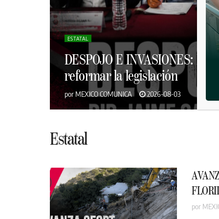
ESTATAL
DESPOJO E INVASIONES: Dip. J
reformar la legislación
por
MEXICO COMUNICA
2026-08-03
Estatal
AVANZ
FLORI
por
MEXI