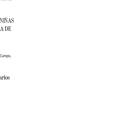
 NIÑAS
RA DE
l Campo,
arios