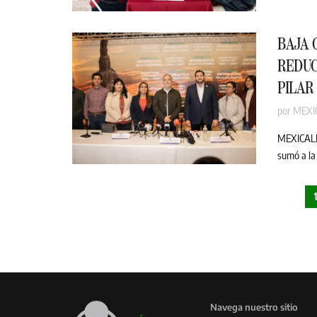
BAJA 
REDUC
PILAR
por
MEXI
MEXICALI.
sumó a la
Navega nuestro sitio