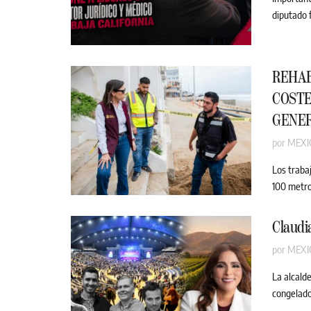
diputado f
REHAB
COSTE
GENE
por
MEXI
Los traba
100 metro
Claudi
por
MEXI
La alcald
congelado