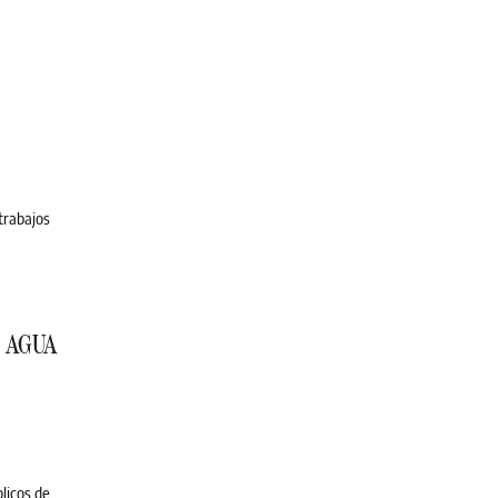
 trabajos
E AGUA
licos de