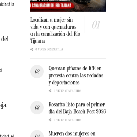
iciará la
Localizan a mujer sin
vida y con quemaduras
en la canalización del Río
 del
Tijuana
0 VECES COMPARTIDA
Queman piñatas de ICE en
ol
protesta contra las redadas
y deportaciones
0 VECES COMPARTIDA
aja
Rosarito listo para el primer
día del Baja Beach Fest 2026
0 VECES COMPARTIDA
Mueren dos mujeres en
idad, el