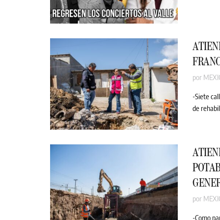
ATIEN
FRANC
por
MEXI
-Siete ca
de rehabil
ATIEN
POTAB
GENE
por
MEXI
-Como par