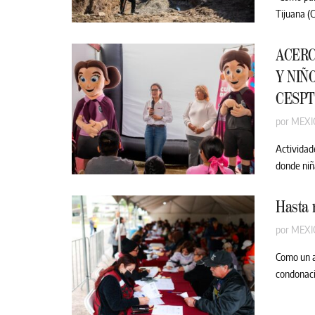
Tijuana (C
ACERC
Y NIÑ
CESPT
por
MEXI
Actividad
donde niña
Hasta 
por
MEXI
Como un a
condonació