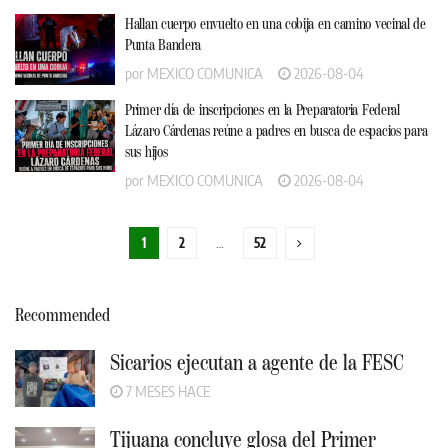
Hallan cuerpo envuelto en una cobija en camino vecinal de
Punta Bandera
por
MEXICO COMUNICA
2026-08-04
Primer día de inscripciones en la Preparatoria Federal
Lázaro Cárdenas reúne a padres en busca de espacios para
sus hijos
por
MEXICO COMUNICA
2026-08-04
1
2
…
52
Recommended
Sicarios ejecutan a agente de la FESC
7 MESES HACE
Tijuana concluye glosa del Primer