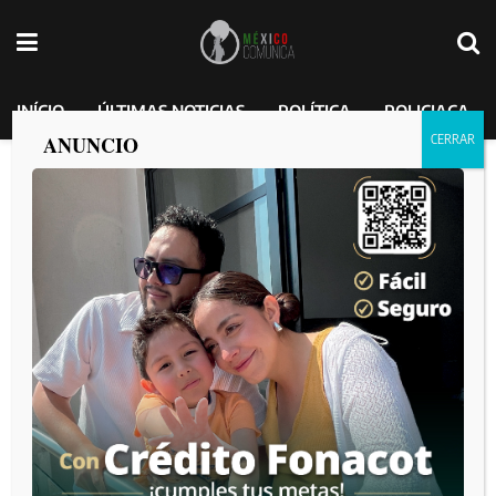
INÍCIO
ÚLTIMAS NOTICIAS
POLÍTICA
POLICIACA
ANUNCIO
Etiqueta:
Tijuana
“Eso ya no es un basurero, es un cementerio”: madres
buscadoras exigen clausurar el relleno sanitario de GEN
por
MEXICO COMUNICA
2026-08-06
Hallazgo de cuerpo envuelto en una cobija en Real de San
Francisco
por
MEXICO COMUNICA
2026-08-06
Conductor con aliento alcohólico provoca choque; dos
motociclistas resultan gravemente lesionados en Campestre
Murúa