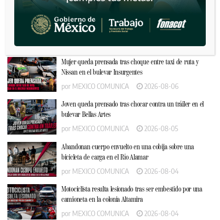
por
MEXICO COMUNICA
2026-08-06
“Otra vez estás tomando”: reclamo terminó con una mujer
presuntamente golpeada y un hombre detenido
por
MEXICO COMUNICA
2026-08-06
Mujer queda prensada tras choque entre taxi de ruta y
Nissan en el bulevar Insurgentes
por
MEXICO COMUNICA
2026-08-06
Joven queda prensado tras chocar contra un tráiler en el
bulevar Bellas Artes
por
MEXICO COMUNICA
2026-08-05
Abandonan cuerpo envuelto en una cobija sobre una
bicicleta de carga en el Río Alamar
por
MEXICO COMUNICA
2026-08-04
Motociclista resulta lesionado tras ser embestido por una
camioneta en la colonia Altamira
por
MEXICO COMUNICA
2026-08-04