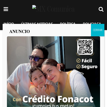
INÍCIO
ÚLTIMAS NOTICIAS
POLÍTICA
POLICIACA
ANUNCIO
TENDRÁ TIJUANA PROYECTO DE
SEGURIDAD INNOVADOR Y
TRANSFORMADOR
MEXICO COMUNICA
por
2025-03-07