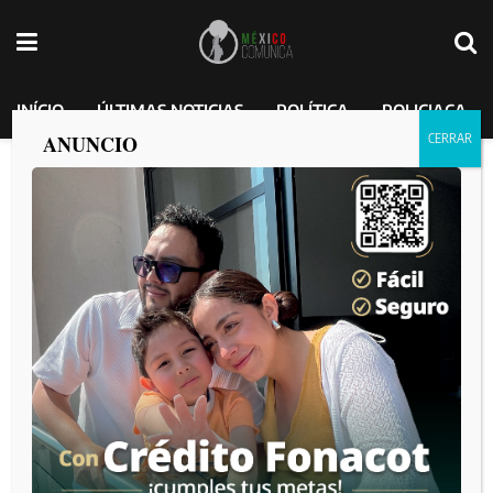
INÍCIO
ÚLTIMAS NOTICIAS
POLÍTICA
POLICIACA
ANUNCIO
Etiqueta:
nacional
Peña Nieto y el poder de la comunicación política
por
MEXICO COMUNICA
2026-07-24
¿Quién tomaría el mando si capturan a Iván Archivaldo y
Jesús Alfredo? Los Chapitos no dejarían morir el legado de
El Chapo Guzmán, según expertos
por
MEXICO COMUNICA
2026-06-08
Confía Jorge Hank en la seguridad de Tijuana y celebra el
talento de Gilberto Mora