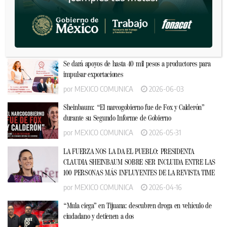
por
MEXICO COMUNICA
2026-06-05
FGE defiende cateo en Portales 1; niega irregularidades y
robo denunciado por propietaria
por
MEXICO COMUNICA
2026-06-03
Se dará apoyos de hasta 40 mil pesos a productores para
impulsar exportaciones
por
MEXICO COMUNICA
2026-06-03
Sheinbaum: “El narcogobierno fue de Fox y Calderón”
durante su Segundo Informe de Gobierno
por
MEXICO COMUNICA
2026-05-31
LA FUERZA NOS LA DA EL PUEBLO: PRESIDENTA
CLAUDIA SHEINBAUM SOBRE SER INCLUIDA ENTRE LAS
100 PERSONAS MÁS INFLUYENTES DE LA REVISTA TIME
por
MEXICO COMUNICA
2026-04-16
“Mula ciega” en Tijuana: descubren droga en vehículo de
ciudadano y detienen a dos