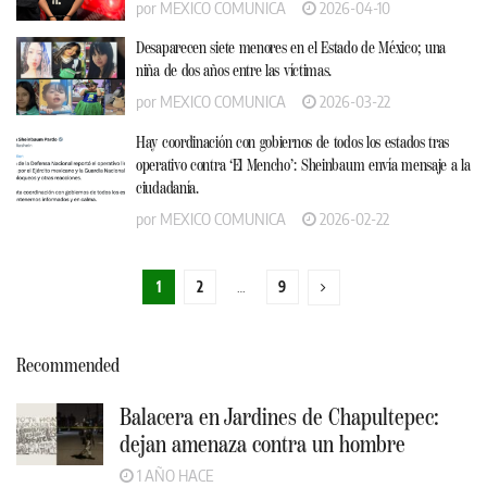
por
MEXICO COMUNICA
2026-04-10
Desaparecen siete menores en el Estado de México; una
niña de dos años entre las víctimas.
por
MEXICO COMUNICA
2026-03-22
Hay coordinación con gobiernos de todos los estados tras
operativo contra ‘El Mencho’: Sheinbaum envía mensaje a la
ciudadanía.
por
MEXICO COMUNICA
2026-02-22
1
2
…
9
Recommended
Balacera en Jardines de Chapultepec:
dejan amenaza contra un hombre
1 AÑO HACE