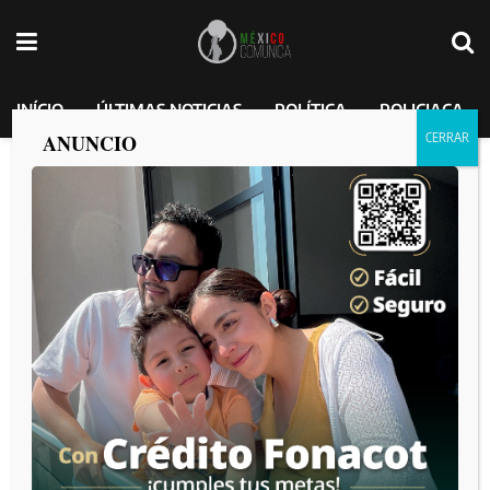
INÍCIO
ÚLTIMAS NOTICIAS
POLÍTICA
POLICIACA
ANUNCIO
POLICÍA MUNICIPAL ASEGURA A
NUEVE PERSONAS Y RETIRA DE LAS
CALLES CUATRO ARMAS DE FUEGO
MEXICO COMUNICA
por
2025-01-22