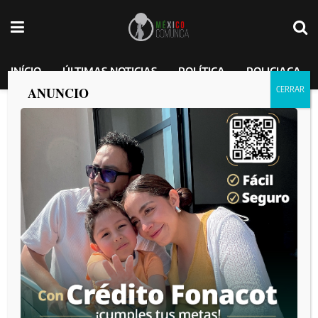
INÍCIO
ÚLTIMAS NOTICIAS
POLÍTICA
POLICIACA
ANUNCIO
Pabel Erbey Bernal, señalado como el
asesino de Gail Castro
MEXICO COMUNICA
por
2025-04-05