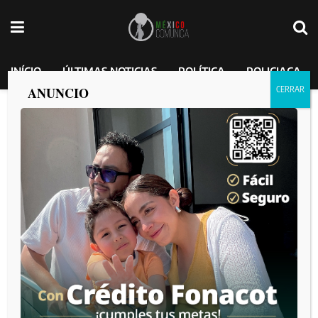
INÍCIO
ÚLTIMAS NOTICIAS
POLÍTICA
POLICIACA
ANUNCIO
Caen delincuentes que balearon y
ejecutar*n a escolta héroe que trató de
frustrar un asalto.
MEXICO COMUNICA
por
2025-04-02