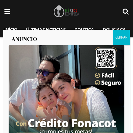
INÍCIO
ÚLTIMAS NOTICIAS
POLÍTICA
POLICIACA
ANUNCIO
Sostiene alcalde Ismael Burgueño
reunión con directores de planteles
educativos de CETIS y CBTIS
MEXICO COMUNICA
por
2025-02-20