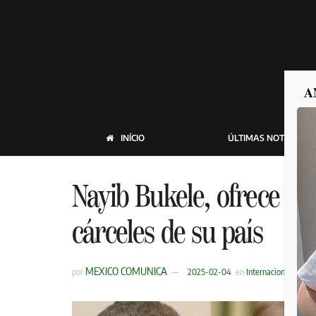
A
INÍCIO
ÚLTIMAS NOTICIAS
Nayib Bukele, ofrece al
cárceles de su país
MEXICO COMUNICA
por
2025-02-04
en
Internacional
,
Últim