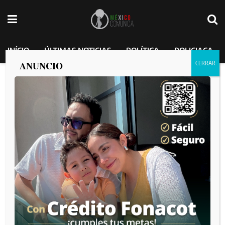
INÍCIO
ÚLTIMAS NOTICIAS
POLÍTICA
POLICIACA
ANUNCIO
Inicia CNTE Baja California huelga
nacional; maestros toman oficinas del
Sistema Educativo en Tijuana
MEXICO COMUNICA
por
2026-06-01