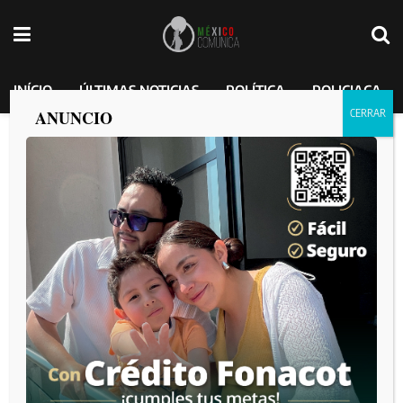
INÍCIO
ÚLTIMAS NOTICIAS
POLÍTICA
POLICIACA
ANUNCIO
Unidad Canina logra la detención de un
hombre en Tijuana; aseguran un arma
larga y una corta, ambas relacionadas
con homicidios.
MEXICO COMUNICA
por
2025-03-22