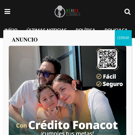
INÍCIO
ÚLTIMAS NOTICIAS
POLÍTICA
POLICIACA
ANUNCIO
Sheinbaum responde ante posibles
aumentos arancelarios: Redireccion de
la producción.
MEXICO COMUNICA
por
2025-02-25