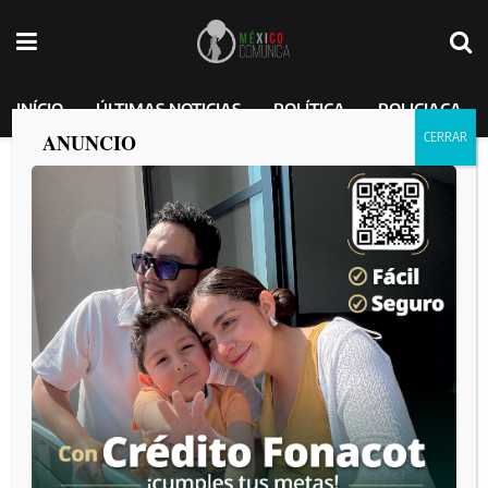
INÍCIO
ÚLTIMAS NOTICIAS
POLÍTICA
POLICIACA
ANUNCIO
Etiqueta:
Sheinbaum
Sheinbaum anuncia Plan Tulum Renace con acceso gratuito
al Parque del Jaguar
por
MEXICO COMUNICA
2026-07-17
Gobierno de Sheinbaum acelera el saneamiento de ríos en
México; Tijuana sigue entre las prioridades
por
MEXICO COMUNICA
2026-07-16
Sheinbaum y presidente de Suiza fortalecen la cooperación
e inversión en México
por
MEXICO COMUNICA
2026-07-08