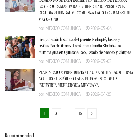
LOS PROGRAMAS PARA EL BIENESTAR: PRESIDENTA
CLAUDIA SHEINBAUM; COMIENZA PAGO DEL BIMESTRE
MAYO-JUNIO
por
MEXICO COMUNICA
2026-05-04
Inauguración histórica del puente Nichupté, becas y
restitución de tierras: Presidenta Claudia Sheinbaum
culmina gira en Quintana Roo, Estado de México y Chiapas
por
MEXICO COMUNICA
2026-05-03
PLAN MÉXICO: PRESIDENTA CLAUDIA SHEINBAUM FIRMA
ACUERDO HISTÓRICO PARA EL FOMENTO DE LA
INDUSTRIA SIDERÚRGICA MEXICANA
por
MEXICO COMUNICA
2026-04-29
1
2
…
15
Recommended