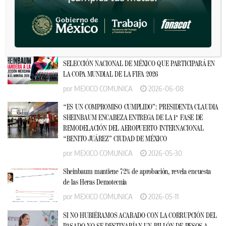
“Ella ya lo aclaró”: Sheinbaum sobre supuestos audios de
Marina del Pilar
por
MEXICO COMUNICA
2026-06-26
PRESIDENTA CLAUDIA SHEINBAUM ABANDERA A LA
SELECCIÓN NACIONAL DE MÉXICO QUE PARTICIPARÁ EN
LA COPA MUNDIAL DE LA FIFA 2026
por
MEXICO COMUNICA
2026-06-08
“ES UN COMPROMISO CUMPLIDO”: PRESIDENTA CLAUDIA
SHEINBAUM ENCABEZA ENTREGA DE LA 1ª FASE DE
REMODELACIÓN DEL AEROPUERTO INTERNACIONAL
“BENITO JUÁREZ” CIUDAD DE MÉXICO
por
MEXICO COMUNICA
2026-05-30
Sheinbaum mantiene 72% de aprobación, revela encuesta
de las Heras Demotecnia
por
MEXICO COMUNICA
2026-05-11
SI NO HUBIÉRAMOS ACABADO CON LA CORRUPCIÓN DEL
PASADO NO SE DESTINARÍAN UN BILLÓN DE PESOS A