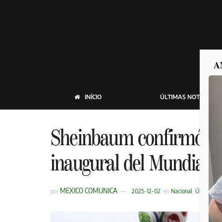
A
INÍCIO
ÚLTIMAS NOTICIAS
Sheinbaum confirmó que 
inaugural del Mundial 
MEXICO COMUNICA
por
2025-12-02
en
Nacional
,
Últimas No