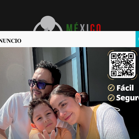
NUNCIO
POLÍTICA
POLICIACA
no asistirá al partido
2026
ticias