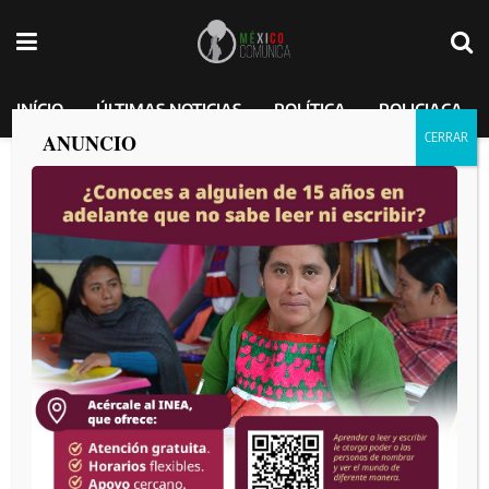
INÍCIO
ÚLTIMAS NOTICIAS
POLÍTICA
POLICIACA
ANUNCIO
Sheinbaum asegura que verá el tema de
más aperturas de garitas en El
Chaparral para favorecer a quienes
cruzan todos los días de México hacia
Estados Unidos
MEXICO COMUNICA
por
2025-01-28