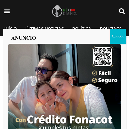
INÍCIO
ÚLTIMAS NOTICIAS
POLÍTICA
POLICIACA
ANUNCIO
Será Programa Visitante Seguro integral
y sofisticado para el turista: Sindica
Procuradora Teresita Balderas
MEXICO COMUNICA
por
2025-01-31