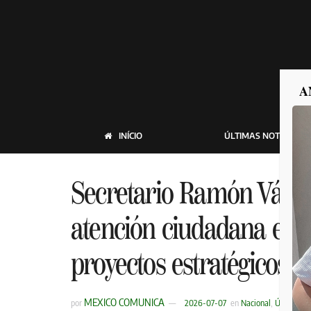
A
INÍCIO
ÚLTIMAS NOTICIAS
Secretario Ramón Vázqu
atención ciudadana en 
proyectos estratégicos
MEXICO COMUNICA
por
2026-07-07
en
Nacional
,
Últimas No