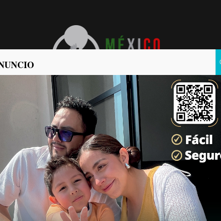
NUNCIO
POLÍTICA
POLICIACA
ez Valadez destaca
cinco zonas y avances en
ticias