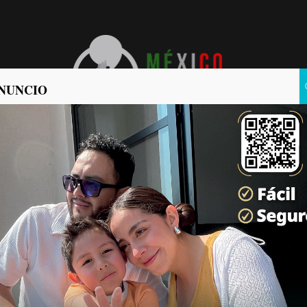
NUNCIO
POLÍTICA
POLICIACA
tos de Estados Unidos
o mexicano durante el
celona Residencial.
Últimas Noticias