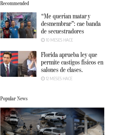
Recommended
“Me querían matar y
desmembrar”: cae banda
de secuestradores
10 MESES HACE
Florida aprueba ley que
permite castigos físicos en
salones de clases.
12 MESES HACE
Popular News