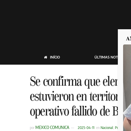
A
INÍCIO
ÚLTIMAS NOTICIAS
Se confirma que elemen
estuvieron en territori
operativo fallido de Bar
MEXICO COMUNICA
por
2025-04-11
en
Nacional
,
Policiaca
,