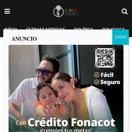
INÍCIO
ÚLTIMAS NOTICIAS
POLÍTICA
POLICIACA
ANUNCIO
Realizan evento por el 25 Aniversario del
Día Internacional de las Lenguas
Maternas.
MEXICO COMUNICA
por
2025-02-21