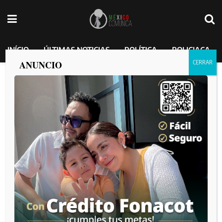
INÍCIO
ÚLTIMAS NOTICIAS
POLÍTICA
POLICIACA
ANUNCIO
¿Qué contendrá la carta que enviará
Sheinbaum a Morena por el caso de
Andréa Chávez?
MEXICO COMUNICA
por
2025-04-10