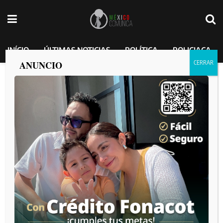
INÍCIO
ÚLTIMAS NOTICIAS
POLÍTICA
POLICIACA
ANUNCIO
Presidenta Claudia Sheinbaum y
gobernador de Durango, Esteban
Villegas Villarreal anuncian
universalidad de la pensión para
personas con discapacidad en el estado
MEXICO COMUNICA
por
2025-02-23