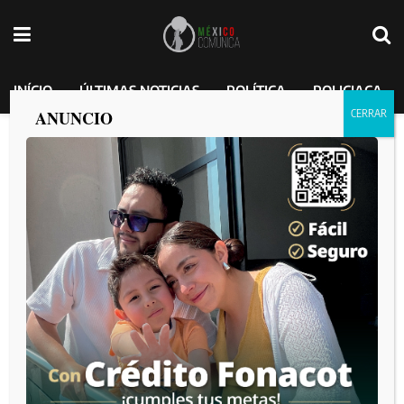
INÍCIO
ÚLTIMAS NOTICIAS
POLÍTICA
POLICIACA
ANUNCIO
Policía Municipal captura a sujeto en
posesión de un fusil de asalto y vehículo
robado
MEXICO COMUNICA
por
2025-02-27