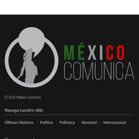
© 2025 México Comunica.
Navega nuestro sitio
Últimas Noticias
Política
Policiaca
Nacional
Internacional