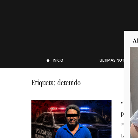
A
INÍCIO
ÚLTIMAS NOTICIAS
Etiqueta:
detenido
“Otra v
presun
por
MEXI
La Policí