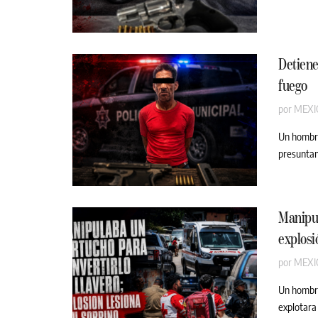
Detiene
fuego
por
MEXI
Un hombre
presuntam
Manipul
explosi
por
MEXI
Un hombre
explotara