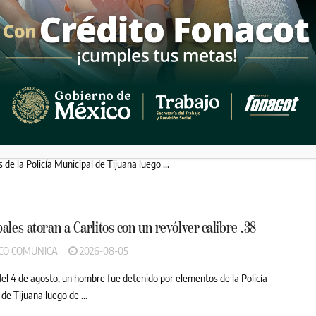
esión contra una mujer y ...
ales detienen a “El Chapo” con pistola tras violento
 el Ejido Francisco Villa
CO COMUNICA
2026-08-06
 identificado como Juan "N", alias "El Chapo", fue detenido por
de la Policía Municipal de Tijuana luego ...
ales atoran a Carlitos con un revólver calibre .38
CO COMUNICA
2026-08-05
del 4 de agosto, un hombre fue detenido por elementos de la Policía
de Tijuana luego de ...