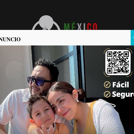
NUNCIO
POLÍTICA
POLICIACA
ez estás tomando”: reclamo terminó con una mujer
tamente golpeada y un hombre detenido
CO COMUNICA
2026-08-06
a Municipal de Tijuana detuvo a un hombre por su presunta participación