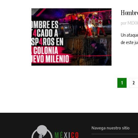
Hombre 
por
MEXI
Un ataque
de este ju
1
2
Navega nuestro sitio