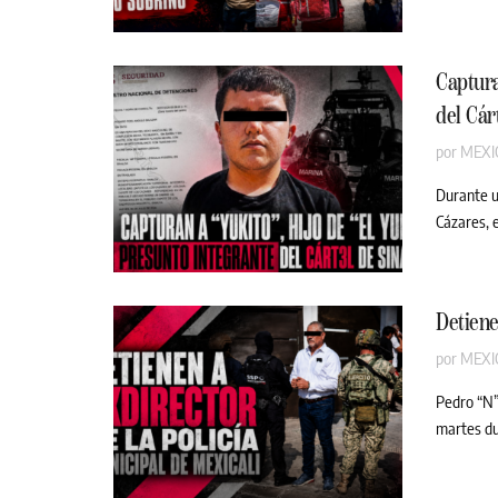
Captura
del Cár
por
MEXI
Durante u
Cázares, e
Detiene
por
MEXI
Pedro “N”,
martes dur