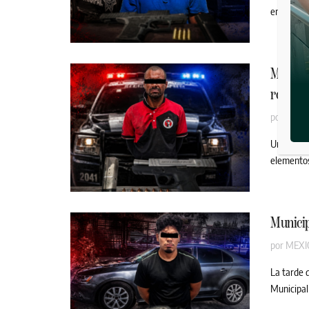
en una agr
Municip
robo en
por
MEXI
Un hombre
elementos 
Municip
por
MEXI
La tarde 
Municipal 