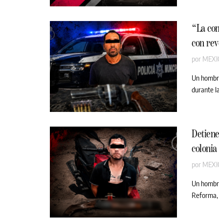
“La com
con rev
por
MEXI
Un hombre
durante l
Detiene
colonia
por
MEXI
Un hombre
Reforma, 