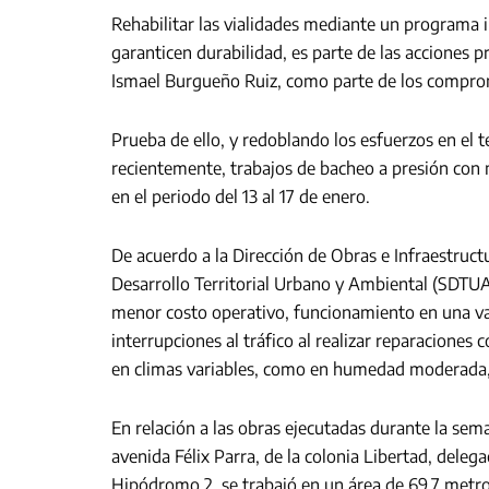
Rehabilitar las vialidades mediante un programa 
garanticen durabilidad, es parte de las acciones p
Ismael Burgueño Ruiz, como parte de los comprom
Prueba de ello, y redoblando los esfuerzos en el 
recientemente, trabajos de bacheo a presión con m
en el periodo del 13 al 17 de enero.
De acuerdo a la Dirección de Obras e Infraestruc
Desarrollo Territorial Urbano y Ambiental (SDTUA),
menor costo operativo, funcionamiento en una var
interrupciones al tráfico al realizar reparaciones 
en climas variables, como en humedad moderada, 
En relación a las obras ejecutadas durante la se
avenida Félix Parra, de la colonia Libertad, deleg
Hipódromo 2, se trabajó en un área de 69.7 metr