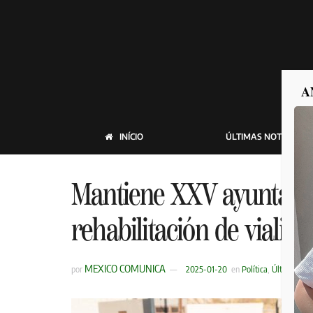
A
INÍCIO
ÚLTIMAS NOTICIAS
Mantiene XXV ayuntami
rehabilitación de vialid
MEXICO COMUNICA
por
2025-01-20
en
Política
,
Últimas Not