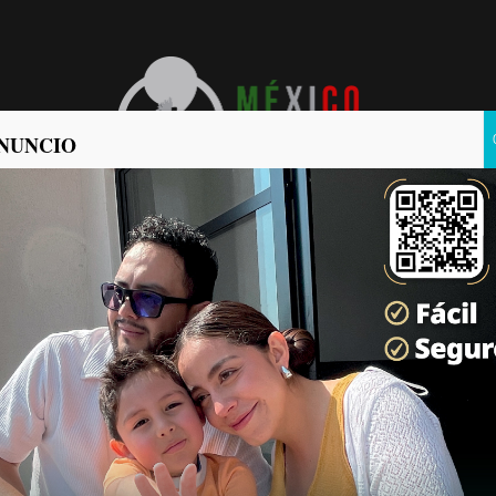
NUNCIO
POLÍTICA
POLICIACA
ento de Tijuana
ades
icias