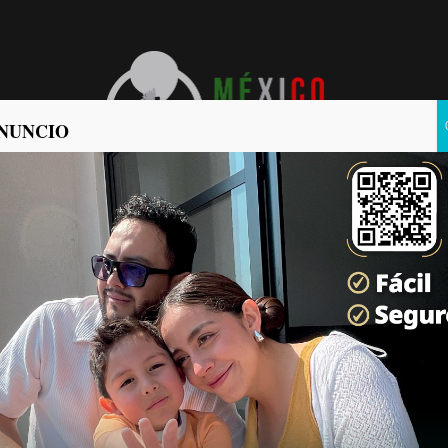
NUNCIO
POLÍTICA
POLICIACA
que Villasana “sigue siendo
gún tema negativo en lo
o asesor en otra área