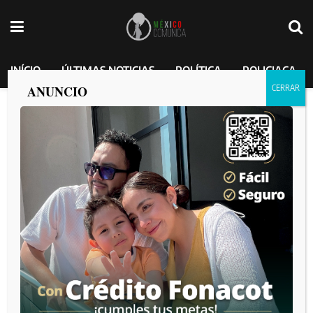
INÍCIO
ÚLTIMAS NOTICIAS
POLÍTICA
POLICIACA
ANUNCIO
Hombres lanzan mortero explosivo en
plena Avenida Revolución en Tijuana,
justo en la puerta de un bar.
MEXICO COMUNICA
por
2025-04-15