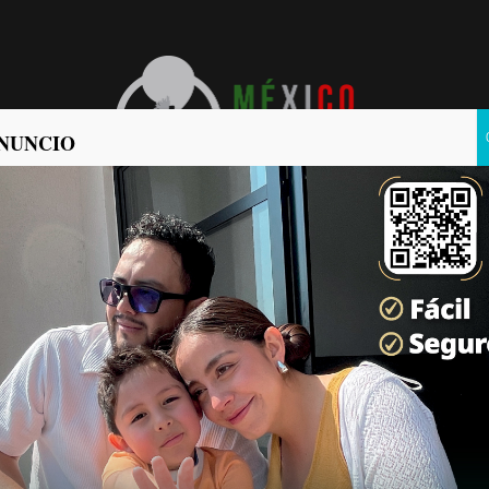
NUNCIO
POLÍTICA
POLICIACA
san a una casa a robar;
 la tercera edad y
Últimas Noticias