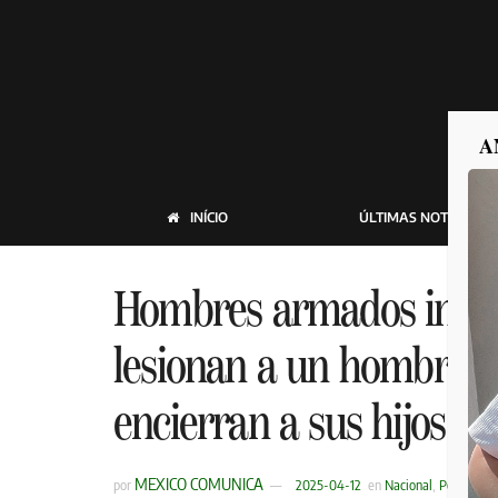
A
INÍCIO
ÚLTIMAS NOTICIAS
Hombres armados ingre
lesionan a un hombre de
encierran a sus hijos
MEXICO COMUNICA
por
2025-04-12
en
Nacional
,
Policiaca
,