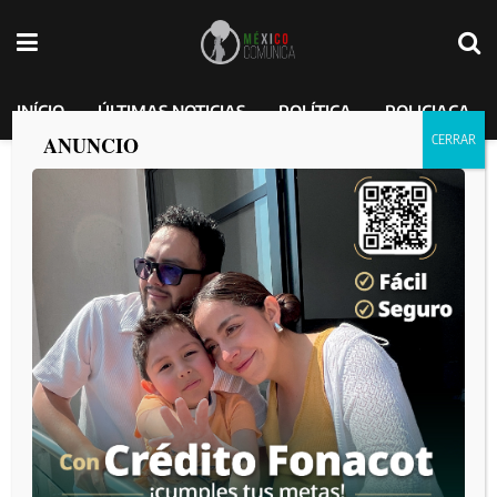
INÍCIO
ÚLTIMAS NOTICIAS
POLÍTICA
POLICIACA
ANUNCIO
Hombre resulta herido tras volcadura en
el bulevar 2000
MEXICO COMUNICA
por
2025-02-08