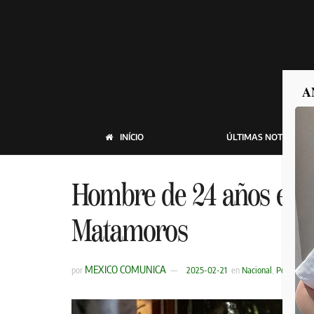
A
INÍCIO
ÚLTIMAS NOTICIAS
Hombre de 24 años es a
Matamoros
MEXICO COMUNICA
por
2025-02-21
en
Nacional
,
Policiaca
,