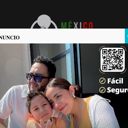
NUNCIO
POLÍTICA
POLICIACA
pta cadena perpetua; pide
a prisión con atención
s Noticias