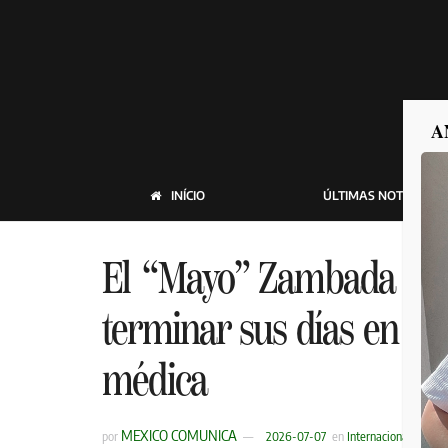
A
INÍCIO
ÚLTIMAS NOTICIAS
El “Mayo” Zambada ace
terminar sus días en un
médica
MEXICO COMUNICA
por
2026-07-07
en
Internacional
,
Última