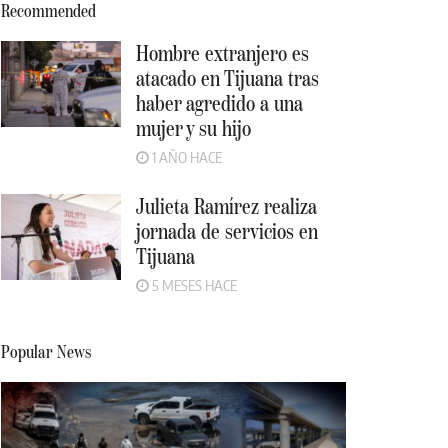
Recommended
Hombre extranjero es
atacado en Tijuana tras
haber agredido a una
mujer y su hijo
1 AÑO HACE
Julieta Ramírez realiza
jornada de servicios en
Tijuana
5 MESES HACE
Popular News