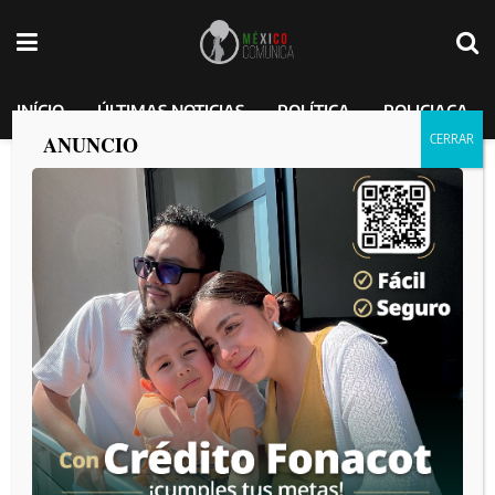
INÍCIO
ÚLTIMAS NOTICIAS
POLÍTICA
POLICIACA
ANUNCIO
Señalan presuntos vínculos
empresariales del secretario de
Desarrollo Social de Sinaloa
MEXICO COMUNICA
por
2026-07-04