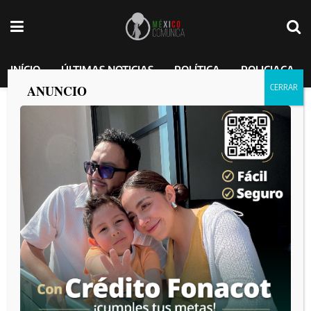
INÍCIO
ÚLTIMAS NOTICIAS
POLÍTICA
POLICIACA
ANUNCIO
Caen dos en Chiapas con arma larga y
fusil; además, transportaban 30 kilos de
cocaína
MEXICO COMUNICA
por
2025-02-10