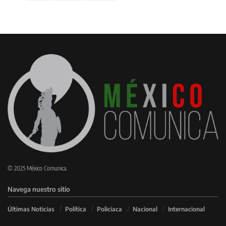
© 2025 México Comunica.
Navega nuestro sitio
Últimas Noticias
Política
Policiaca
Nacional
Internacional