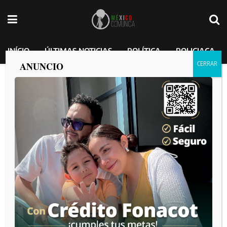
INÍCIO
ÚLTIMAS NOTICIAS
POLÍTICA
POLICIACA
ANUNCIO
Cae “El Traumado”: líder del Cártel
Independiente de Acapulco en la CDMX
MEXICO COMUNICA
por
2025-02-16