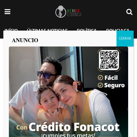
INÍCIO
ÚLTIMAS NOTICIAS
POLÍTICA
POLICIACA
ANUNCIO
Cae banda de asaltantes tras balear a
hombre que se resistió a un robo
MEXICO COMUNICA
por
2025-03-22