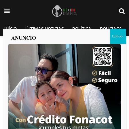
INÍCIO
ÚLTIMAS NOTICIAS
POLÍTICA
POLICIACA
ANUNCIO
Ataque en Cañón del Matadero deja un
muerto y un herido que pide ayuda a la
GN
MEXICO COMUNICA
por
2025-01-28