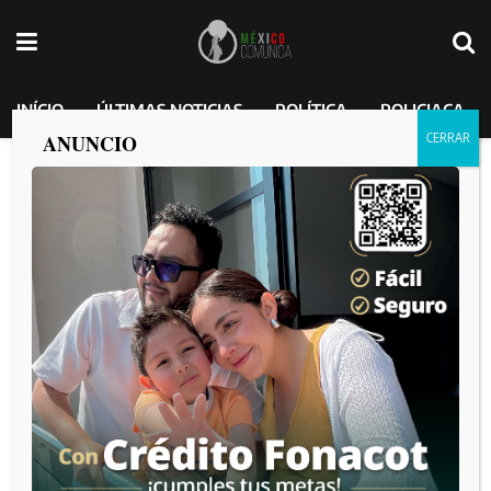
INÍCIO
ÚLTIMAS NOTICIAS
POLÍTICA
POLICIACA
ANUNCIO
¡Ya Déjenlo en Paz!: Sheinbaum defiende
a AMLO y recuerda a García Luna.
MEXICO COMUNICA
por
2025-03-14