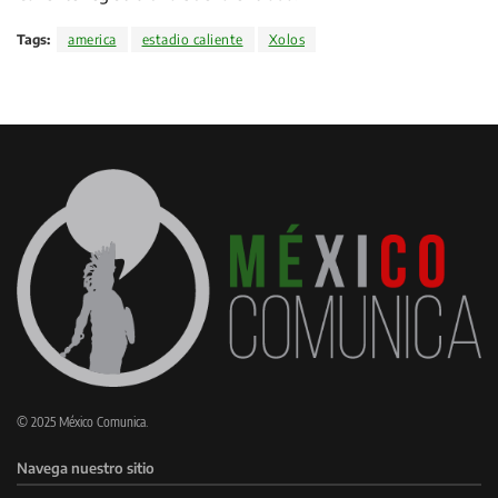
Tags:
america
estadio caliente
Xolos
© 2025 México Comunica.
Navega nuestro sitio