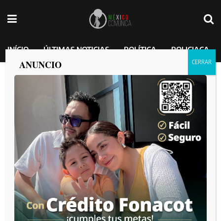
INÍCIO
ÚLTIMAS NOTICIAS
POLÍTICA
POLICIACA
ANUNCIO
Vota diputado Jorge Ramos por el
fortalecimiento de la seguridad para las
familias tijuanenses
MEXICO COMUNICA
por
2025-03-14