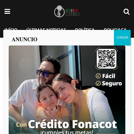
INÍCIO
ÚLTIMAS NOTICIAS
POLÍTICA
POLICIACA
ANUNCIO
Vinculan a proceso a cuatro sujetos con
armamento bélico
MEXICO COMUNICA
por
2025-03-11