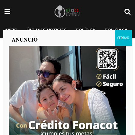
INÍCIO
ÚLTIMAS NOTICIAS
POLÍTICA
POLICIACA
ANUNCIO
Trump confirma aranceles del 25 % a
productos de México y Canadá
MEXICO COMUNICA
por
2025-01-30