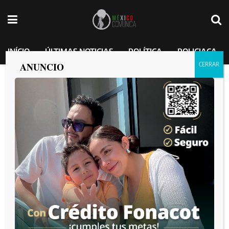
INÍCIO
ÚLTIMAS NOTICIAS
POLÍTICA
POLICIACA
ANUNCIO
Transporte público termina volcado; 14
personas resultan lesionadas
MEXICO COMUNICA
por
2025-02-24