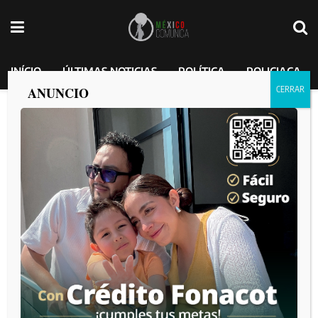
INÍCIO
ÚLTIMAS NOTICIAS
POLÍTICA
POLICIACA
ANUNCIO
Tortuga de 100 años sorprende al
convertirse en mamá
MEXICO COMUNICA
por
2025-04-13