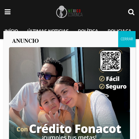
INÍCIO
ÚLTIMAS NOTICIAS
POLÍTICA
POLICIACA
ANUNCIO
“El trabajo físico será una alternativa”:
Elon Musk presenta a Optimus, el robot
humanoide de Tesla.
The best way to pay for a lovely moment is to enjoy it.
México Comunica
por
2024-11-02