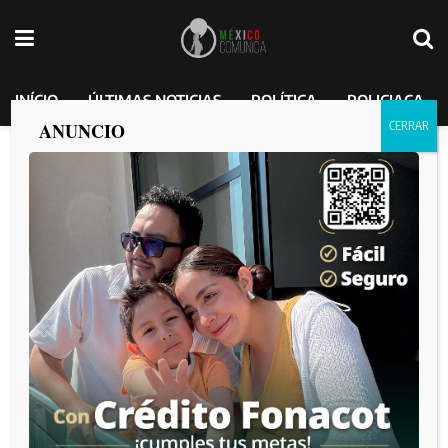
INÍCIO
ÚLTIMAS NOTICIAS
POLÍTICA
POLICIACA
ANUNCIO
Etiqueta:
NARCOTRAFICO
Golpe al narcotráfico en Chiapas: La secretaría de marina
asegura 1.14 toneladas de cocaína
por
MEXICO COMUNICA
2026-07-28
Ellos son los altos funcionarios de Sinaloa acusados por
Estados Unidos de narcotráfico
por
MEXICO COMUNICA
2026-04-29
Los Zetas arman grupo de abogados quienes los defenderán
por cargos de narcotráfico y lavado de dinero
por
MEXICO COMUNICA
2025-05-16