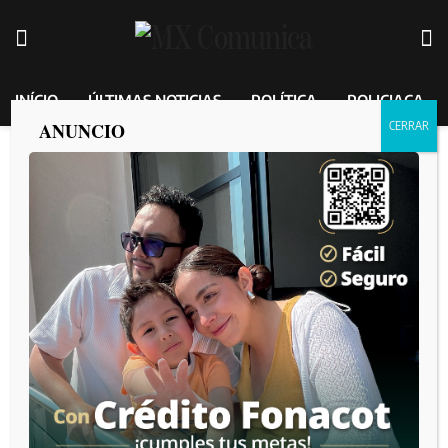
INÍCIO
ÚLTIMAS NOTICIAS
POLÍTICA
POLICIACA
ANUNCIO
Etiqueta:
Ismael Burgeño
Así comenzó la creación del Consejo Consultivo Empresarial
en Tijuana
por
MEXICO COMUNICA
2026-08-07
Arte y cultura fronteriza en jovenes estudiantes
por
MEXICO COMUNICA
2026-08-06
Burgueño arrasaría; ni una alianza entre PAN, PRI y MC
alcanzaría a Morena
por
MEXICO COMUNICA
2026-07-31