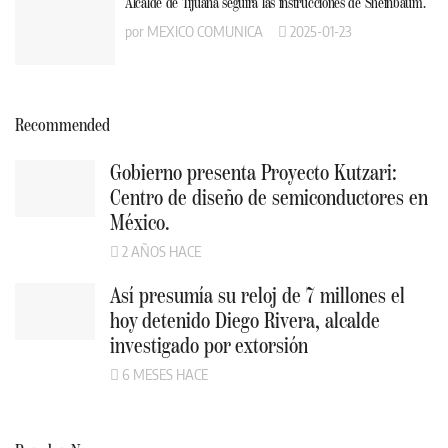
Alcalde de Tijuana seguirá las instrucciones de Sheinbaum.
por
MEXICO COMUNICA
2025-01-23
Recommended
Gobierno presenta Proyecto Kutzari:
Centro de diseño de semiconductores en
México.
2 AÑOS HACE
Así presumía su reloj de 7 millones el
hoy detenido Diego Rivera, alcalde
investigado por extorsión
6 MESES HACE