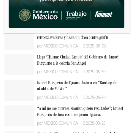
Celebra Ismael Burgueño convenio de colaboración con
Cetys Universidad en apoyo a la educación
por
MEXICO COMUNICA
2025-09-09
Arranca plan de limpieza urbana: barredoras mecánicas,
retroexcavadoras y hasta un dron contra grafiti
por
MEXICO COMUNICA
2025-09-08
Llega ‘Tijuana: Ciudad Limpia’ del Gobierno de Ismael
Burgueño a la colonia San Ángel
por
MEXICO COMUNICA
2025-05-30
Ismael Burgueño de Tijuana destaca en “Ranking de
alcaldes de México”
por
MEXICO COMUNICA
2025-05-20
“A mí no me interesa simular, quiero resultados”; Ismael
Burgueño declara cómo mejorará Tijuana.
por
MEXICO COMUNICA
2025-03-25