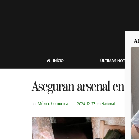
A
INÍCIO
ÚLTIMAS NOTICIAS
Aseguran arsenal en Ch
México Comunica
por
2024-12-27
en
Nacional