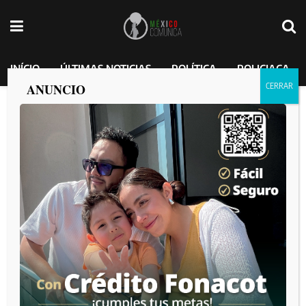
INÍCIO
ÚLTIMAS NOTICIAS
POLÍTICA
POLICIACA
ANUNCIO
Sheinbaum responde a preocupaciones
por crisis migratoria en Tijuana
MEXICO COMUNICA
por
2025-01-21