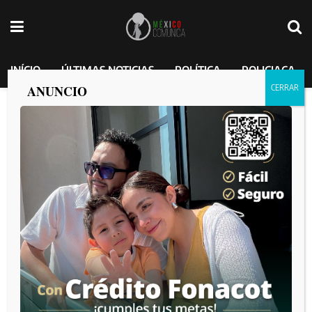
INÍCIO
ÚLTIMAS NOTICIAS
POLÍTICA
POLICIACA
ANUNCIO
Selección Mexicana anuncia la lista
oficial para el Mundial 2026
MEXICO COMUNICA
por
2026-06-01